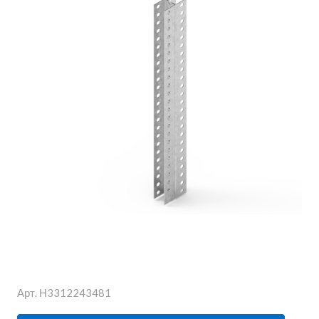
Арт.
Н3312243481