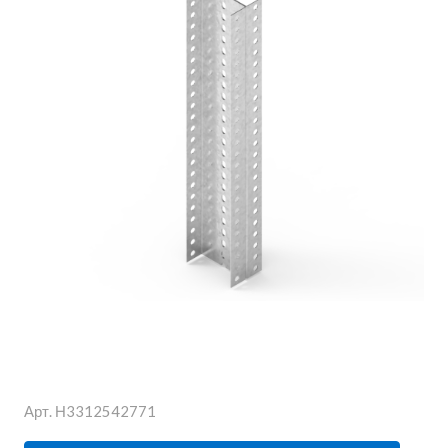
Арт.
Н3312542771