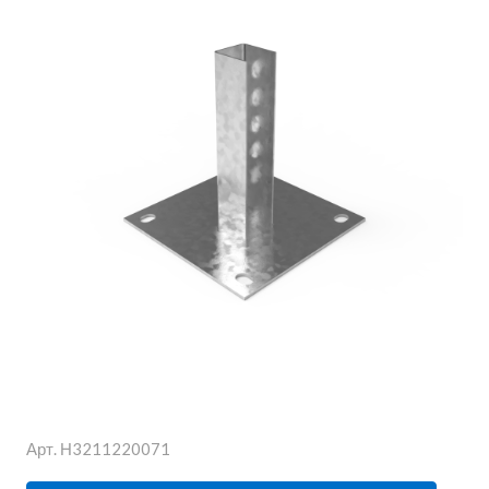
Арт.
Н3211220071