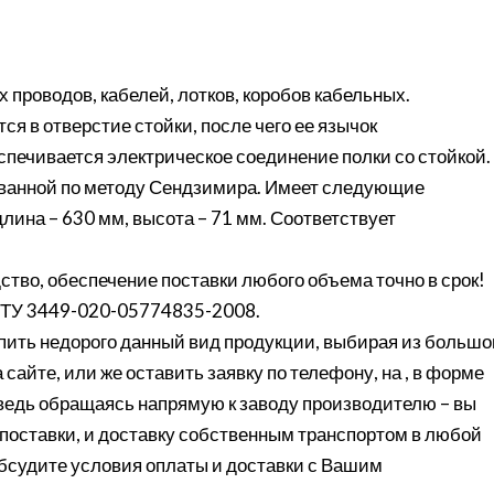
 проводов, кабелей, лотков, коробов кабельных.
ся в отверстие стойки, после чего ее язычок
спечивается электрическое соединение полки со стойкой.
кованной по методу Сендзимира. Имеет следующие
лина – 630 мм, высота – 71 мм. Соответствует
ство, обеспечение поставки любого объема точно в срок!
о ТУ 3449-020-05774835-2008.
ить недорого данный вид продукции, выбирая из большо
сайте, или же оставить заявку по телефону, на , в форме
 ведь обращаясь напрямую к заводу производителю – вы
поставки, и доставку собственным транспортом в любой
обсудите условия оплаты и доставки с Вашим