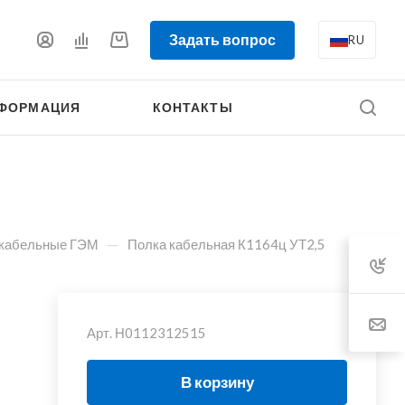
Задать вопрос
RU
ФОРМАЦИЯ
КОНТАКТЫ
—
 кабельные ГЭМ
Полка кабельная К1164ц УТ2,5
Арт.
Н0112312515
В корзину