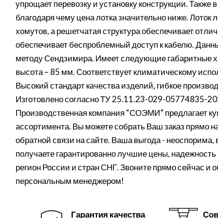
упрощает перевозку и установку конструкции. Также
благодаря чему цена лотка значительно ниже. Лоток 
хомутов, а решетчатая структура обеспечивает отли
обеспечивает беспроблемный доступ к кабелю. Данны
методу Сендзимира. Имеет следующие габаритные хар
высота – 85 мм. Соответствует климатическому испо
Высокий стандарт качества изделий, гибкое производ
Изготовлено согласно ТУ 25.11.23-029-05774835-20
Производственная компания “СОЭМИ” предлагает куп
ассортимента. Вы можете собрать Ваш заказ прямо на 
обратной связи на сайте. Ваша выгода - неоспорима,
получаете гарантированно лучшие цены, надежность 
регион России и стран СНГ. Звоните прямо сейчас и 
персональным менеджером!
Гарантия качества
Сов