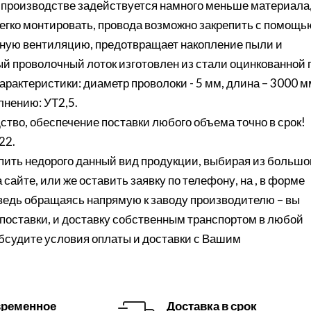
 в производстве задействуется намного меньше материала
легко монтировать, провода возможно закрепить с помощь
чную вентиляцию, предотвращает накопление пыли и
й проволочный лоток изготовлен из стали оцинкованной 
актеристики: диаметр проволоки - 5 мм, длина – 3000 м
лнению: УТ2,5.
ство, обеспечение поставки любого объема точно в срок!
22.
ить недорого данный вид продукции, выбирая из большо
сайте, или же оставить заявку по телефону, на , в форме
 ведь обращаясь напрямую к заводу производителю – вы
поставки, и доставку собственным транспортом в любой
обсудите условия оплаты и доставки с Вашим
ременное
Доставка в срок