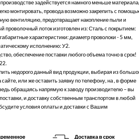
 в производстве задействуется намного меньше материала
легко монтировать, провода возможно закрепить с помощь
чную вентиляцию, предотвращает накопление пыли и
й проволочный лоток изготовлен из: Сталь с покрытием:
абаритные характеристики: диаметр проволоки - 5 мм,
иматическому исполнению: У2.
ство, обеспечение поставки любого объема точно в срок!
22.
ить недорого данный вид продукции, выбирая из большо
сайте, или же оставить заявку по телефону, на , в форме
 ведь обращаясь напрямую к заводу производителю – вы
поставки, и доставку собственным транспортом в любой
обсудите условия оплаты и доставки с Вашим
ременное
Доставка в срок