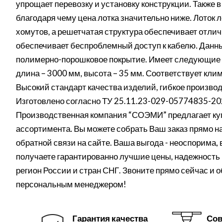
упрощает перевозку и установку конструкции. Также
благодаря чему цена лотка значительно ниже. Лоток 
хомутов, а решетчатая структура обеспечивает отли
обеспечивает беспроблемный доступ к кабелю. Данны
полимерно-порошковое покрытие. Имеет следующие г
длина – 3000 мм, высота – 35 мм. Соответствует кл
Высокий стандарт качества изделий, гибкое производ
Изготовлено согласно ТУ 25.11.23-029-05774835-20
Производственная компания “СОЭМИ” предлагает куп
ассортимента. Вы можете собрать Ваш заказ прямо на 
обратной связи на сайте. Ваша выгода - неоспорима,
получаете гарантированно лучшие цены, надежность 
регион России и стран СНГ. Звоните прямо сейчас и 
персональным менеджером!
Гарантия качества
Сов