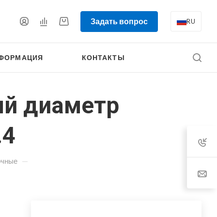
Задать вопрос
RU
ФОРМАЦИЯ
КОНТАКТЫ
ый диаметр
.4
—
очные