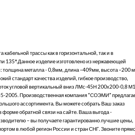
 кабельной трассы как в горизонтальной, так и в
 или 135°.Данное изделие изготовлено из нержавеющей
 толщина металла - 0,8мм, длина –409мм, высота –200 м
кий стандарт качества изделий, гибкое производство,
Лоток угловой вертикальный вниз ЛМс-45Н 200х200-0,8 М
35-2005. Производственная компания “СОЭМИ” предлага
большого ассортимента. Вы можете собрать Ваш заказ
 в форме обратной связи на сайте. Ваша выгода -
изводителю – вы получаете гарантированно лучшие цены,
портом в любой регион России и стран СНГ. Звоните прям