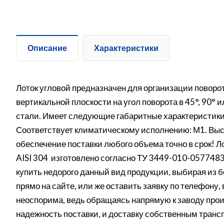
Описание
Характеристики
Лоток угловой предназначен для организации поворота
вертикальной плоскости на угол поворота в 45°, 90°
стали. Имеет следующие габаритные характеристики:
Соответствует климатическому исполнению: М1. Высо
обеспечение поставки любого объема точно в срок! 
AISI 304 изготовлено согласно ТУ 3449-010-057748
купить недорого данный вид продукции, выбирая из 
прямо на сайте, или же оставить заявку по телефону,
неоспорима, ведь обращаясь напрямую к заводу про
надежность поставки, и доставку собственным транс