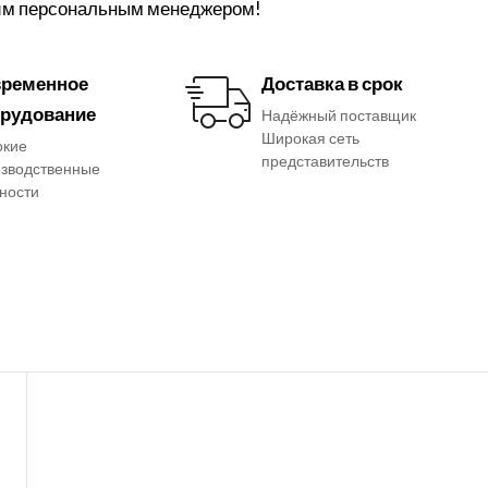
шим персональным менеджером!
ременное
Доставка в срок
рудование
Надёжный поставщик
Широкая сеть
окие
представительств
зводственные
ности