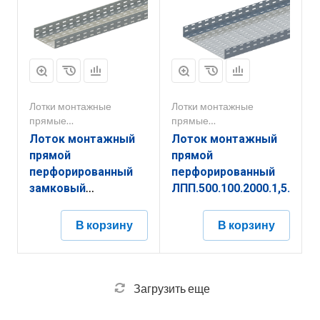
Лотки монтажные
Лотки монтажные
прямые
прямые
перфорированные
перфорированные
Лоток монтажный
Лоток монтажный
прямой
прямой
перфорированный
перфорированный
замковый
ЛПП.500.100.2000.1,5.6
ЛППЗ.200.200.2000.1,2.6
В корзину
В корзину
Загрузить еще