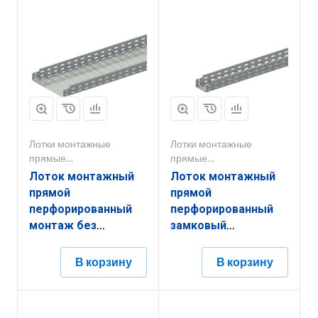
Лотки монтажные
Лотки монтажные
прямые
прямые
перфорированные
перфорированные
Лоток монтажный
Лоток монтажный
прямой
прямой
перфорированный
перфорированный
монтаж без
замковый
соединителей
ЛППМ.100.100.2000.0,5.6
ЛППМ.300.200.3000.1,5.6
В корзину
В корзину