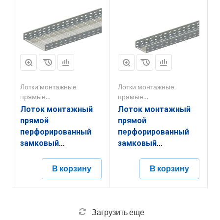
Лотки монтажные
Лотки монтажные
прямые
прямые
перфорированные
перфорированные
Лоток монтажный
Лоток монтажный
прямой
прямой
перфорированный
перфорированный
замковый
замковый
ЛППЗ.300.50.2000.1,5.4
ЛППЗ.150.65.2000.1,2.2
В корзину
В корзину
Загрузить еще