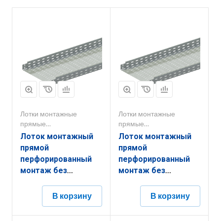
Лотки монтажные
Лотки монтажные
прямые
прямые
перфорированные
перфорированные
Лоток монтажный
Лоток монтажный
прямой
прямой
перфорированный
перфорированный
монтаж без
монтаж без
соединителей
соединителей
ЛППМ.500.200.3000.1,5.6
ЛППМ.600.100.3000.1.6
В корзину
В корзину