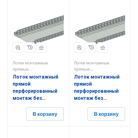
Лотки монтажные
Лотки монтажные
прямые
прямые
перфорированные
перфорированные
Лоток монтажный
Лоток монтажный
прямой
прямой
перфорированный
перфорированный
монтаж без
монтаж без
соединителей
соединителей
ЛППМ.500.200.2000.1,5.6
ЛППМ.400.65.2000.0,55.4
В корзину
В корзину