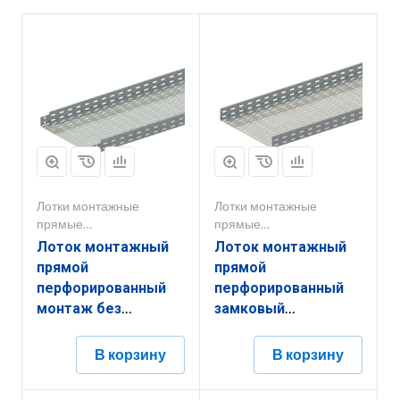
Лотки монтажные
Лотки монтажные
прямые
прямые
перфорированные
перфорированные
Лоток монтажный
Лоток монтажный
прямой
прямой
перфорированный
перфорированный
монтаж без
замковый
соединителей
ЛППЗ.600.80.3000.0,8.6
ЛППМ.400.200.3000.0,8.6
В корзину
В корзину