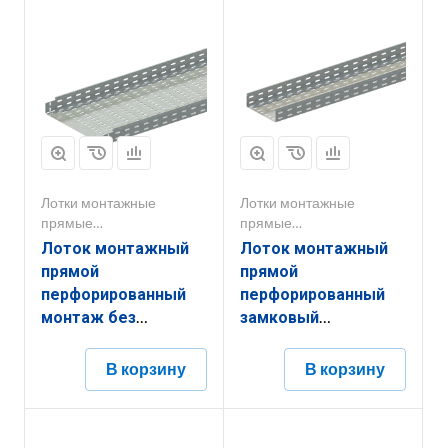
Лотки монтажные
Лотки монтажные
прямые
прямые
перфорированные
перфорированные
Лоток монтажный
Лоток монтажный
прямой
прямой
перфорированный
перфорированный
монтаж без
замковый
соединителей
ЛППЗ.200.100.2000.1.6
ЛППМ.400.200.3000.1,5.6
В корзину
В корзину