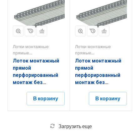
Лотки монтажные
Лотки монтажные
прямые
прямые
перфорированные
перфорированные
Лоток монтажный
Лоток монтажный
прямой
прямой
перфорированный
перфорированный
монтаж без
монтаж без
соединителей
соединителей
ЛППМ.400.80.3000.0,55.2
ЛППМ.400.200.2000.1.2
В корзину
В корзину
Загрузить еще