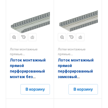
Лотки монтажные
Лотки монтажные
прямые
прямые
перфорированные
перфорированные
Лоток монтажный
Лоток монтажный
прямой
прямой
перфорированный
перфорированный
монтаж без
замковый
соединителей
ЛППЗ.300.65.3000.1,2.6
ЛППМ.300.150.2000.1,2.6
В корзину
В корзину