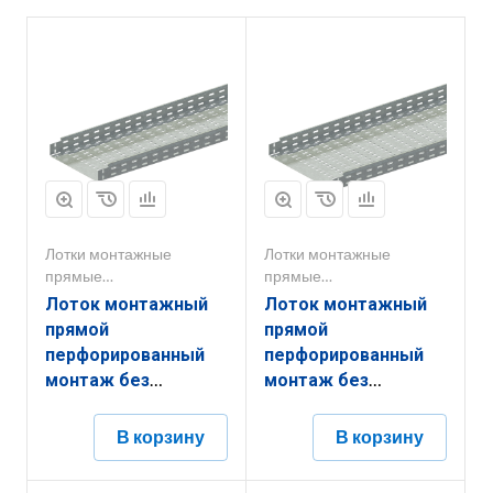
Лотки монтажные
Лотки монтажные
прямые
прямые
перфорированные
перфорированные
Лоток монтажный
Лоток монтажный
прямой
прямой
перфорированный
перфорированный
монтаж без
монтаж без
соединителей
соединителей
ЛППМ.300.200.3000.0,8.6
ЛППМ.400.100.3000.0,8.6
В корзину
В корзину