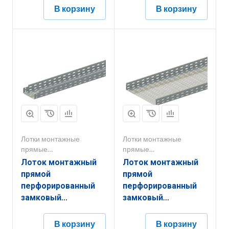
ЛППМ.600.200.3000.1,5.6
ЛППМ.600.65.3000.1.6
В корзину
В корзину
Лотки монтажные
Лотки монтажные
прямые
прямые
перфорированные
перфорированные
Лоток монтажный
Лоток монтажный
прямой
прямой
перфорированный
перфорированный
замковый
замковый
ЛППМ.150.80.2000.1.4
ЛППЗ.400.200.2000.1.4
В корзину
В корзину