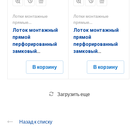
Лотки монтажные
Лотки монтажные
прямые
прямые
перфорированные
перфорированные
Лоток монтажный
Лоток монтажный
прямой
прямой
перфорированный
перфорированный
замковый
замковый
ЛППЗ.400.100.2000.1.6
ЛППЗ.150.50.2000.0,7.4
В корзину
В корзину
Загрузить еще
Назад к списку