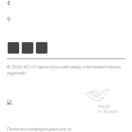
02
309540, Белгородская область, г. Старый Оскол, пл-
ка Монтажная проезд ш-6 (станция Котел промузел
тер), д. 17
© 2026 АО «Старооскольский завод электромонтажных
изделий»
Политика конфиденциальности