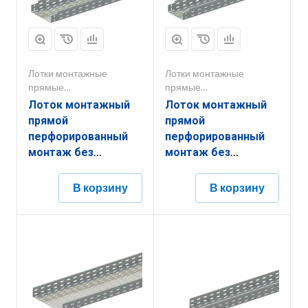
Лотки монтажные
Лотки монтажные
прямые
прямые
перфорированные
перфорированные
Лоток монтажный
Лоток монтажный
прямой
прямой
перфорированный
перфорированный
монтаж без
монтаж без
соединителей
соединителей
ЛППМ.200.200.3000.0,8.6
ЛППМ.150.80.3000.1,2.6
В корзину
В корзину