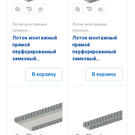
Лотки монтажные
Лотки монтажные
прямые
прямые
перфорированные
перфорированные
Лоток монтажный
Лоток монтажный
прямой
прямой
перфорированный
перфорированный
замковый
замковый
ЛППЗ.300.65.3000.0,5.6
ЛППЗ.150.50.3000.1,2.6
В корзину
В корзину