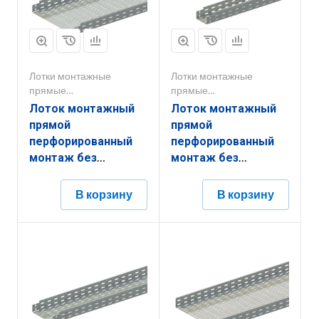
Лотки монтажные
Лотки монтажные
прямые
прямые
перфорированные
перфорированные
Лоток монтажный
Лоток монтажный
прямой
прямой
перфорированный
перфорированный
монтаж без
монтаж без
соединителей
соединителей
ЛППМ.600.200.3000.1,2.6
ЛППМ.100.80.3000.0,8.6
В корзину
В корзину