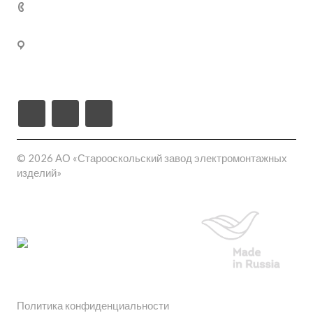
02
309540, Белгородская область, г. Старый Оскол, пл-
ка Монтажная проезд ш-6 (станция Котел промузел
тер), д. 17
© 2026 АО «Старооскольский завод электромонтажных
изделий»
Политика конфиденциальности