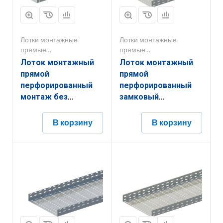
Лотки монтажные
Лотки монтажные
прямые
прямые
перфорированные
перфорированные
Лоток монтажный
Лоток монтажный
прямой
прямой
перфорированный
перфорированный
монтаж без
замковый
соединителей
ЛППЗ.400.80.3000.1,5.6
ЛППМ.200.50.2000.1.6
В корзину
В корзину