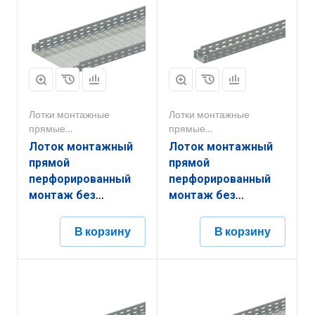
Лотки монтажные
Лотки монтажные
прямые
прямые
перфорированные
перфорированные
Лоток монтажный
Лоток монтажный
прямой
прямой
перфорированный
перфорированный
монтаж без
монтаж без
соединителей
соединителей
ЛППМ.500.200.3000.1,2.6
ЛППМ.100.50.3000.1,5.6
В корзину
В корзину