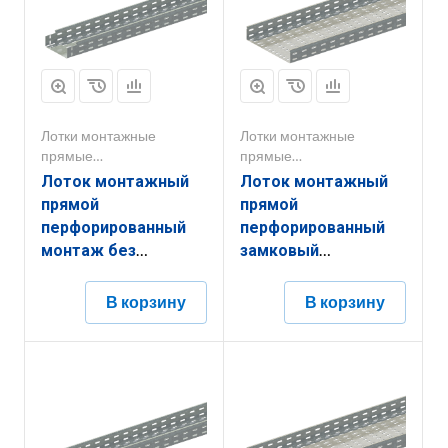
Лотки монтажные
Лотки монтажные
прямые
прямые
перфорированные
перфорированные
Лоток монтажный
Лоток монтажный
прямой
прямой
перфорированный
перфорированный
монтаж без
замковый
соединителей
ЛППЗ.300.200.3000.0,8.6
ЛППМ.150.50.2000.1,5.6
В корзину
В корзину