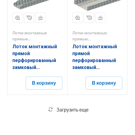
Лотки монтажные
Лотки монтажные
прямые
прямые
перфорированные
перфорированные
Лоток монтажный
Лоток монтажный
прямой
прямой
перфорированный
перфорированный
замковый
замковый
ЛППМ.150.65.2000.0,55.4
ЛППЗ.300.100.2000.1,2.4
В корзину
В корзину
Загрузить еще