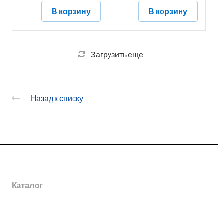
В корзину
В корзину
Загрузить еще
Назад к списку
О заводе
Каталог
Новости
Награды
Услуги
Электромонтажные изделия
География поставок