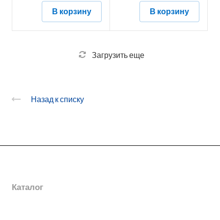
В корзину
В корзину
Загрузить еще
Назад к списку
О заводе
Каталог
Новости
Награды
Услуги
Электромонтажные изделия
География поставок