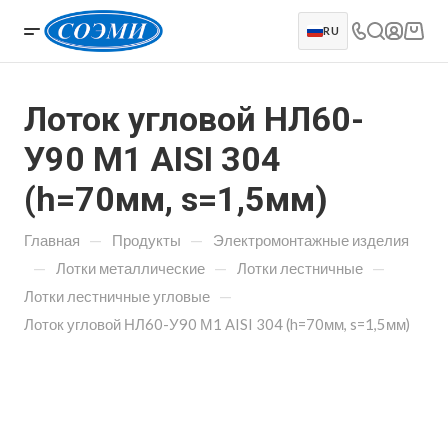
RU
Лоток угловой НЛ60-
У90 М1 AISI 304
(h=70мм, s=1,5мм)
—
—
Главная
Продукты
Электромонтажные изделия
—
—
—
Лотки металлические
Лотки лестничные
—
Лотки лестничные угловые
Лоток угловой НЛ60-У90 М1 AISI 304 (h=70мм, s=1,5мм)