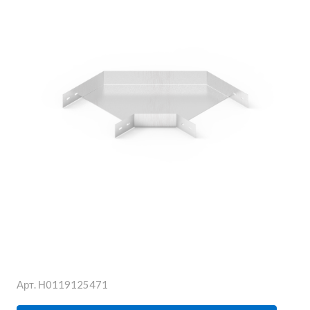
Арт.
Н0119125471