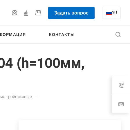
Задать вопрос
RU
ФОРМАЦИЯ
КОНТАКТЫ
04 (h=100мм,
—
ные тройниковые