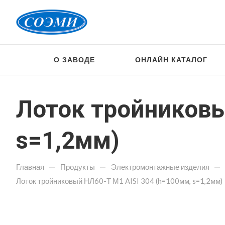
О ЗАВОДЕ
ОНЛАЙН КАТАЛОГ
Лоток тройниковы
s=1,2мм)
—
—
—
Главная
Продукты
Электромонтажные изделия
Лоток тройниковый НЛ60-Т М1 AISI 304 (h=100мм, s=1,2мм)