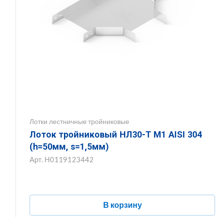
Лотки лестничные тройниковые
Лоток тройниковый НЛ30-Т М1 AISI 304
(h=50мм, s=1,5мм)
Арт.
Н0119123442
В корзину