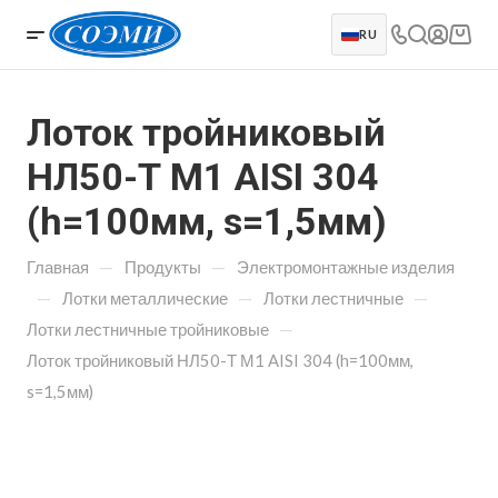
RU
Лоток тройниковый
НЛ50-Т М1 AISI 304
(h=100мм, s=1,5мм)
—
—
Главная
Продукты
Электромонтажные изделия
—
—
—
Лотки металлические
Лотки лестничные
—
Лотки лестничные тройниковые
Лоток тройниковый НЛ50-Т М1 AISI 304 (h=100мм,
s=1,5мм)