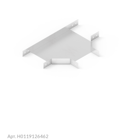
Арт.
Н0119126462