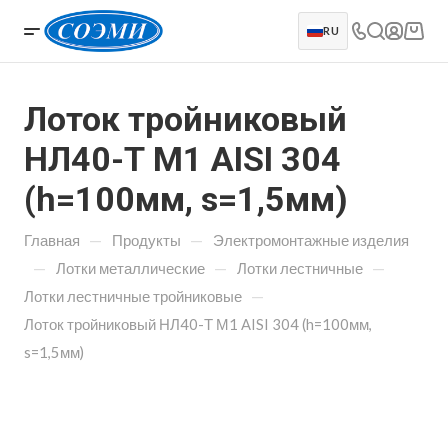
RU
Лоток тройниковый
НЛ40-Т М1 AISI 304
(h=100мм, s=1,5мм)
—
—
Главная
Продукты
Электромонтажные изделия
—
—
—
Лотки металлические
Лотки лестничные
—
Лотки лестничные тройниковые
Лоток тройниковый НЛ40-Т М1 AISI 304 (h=100мм,
s=1,5мм)