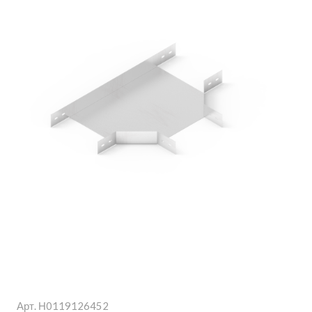
Арт.
Н0119126452