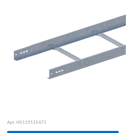
Арт.
Н0119115471