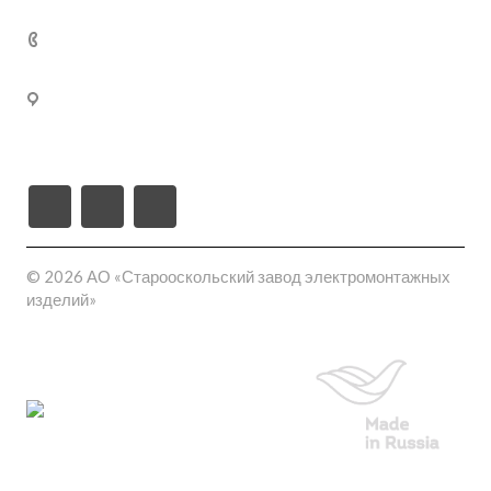
Кабельные муфты термоусаживаемые
+7 (800) 250-77-
02
309540, Белгородская область, г. Старый Оскол, пл-
ка Монтажная проезд ш-6 (станция Котел промузел
тер), д. 17
© 2026 АО «Старооскольский завод электромонтажных
изделий»