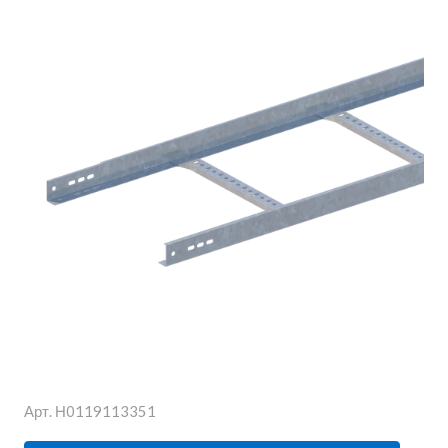
Арт.
Н0119113351