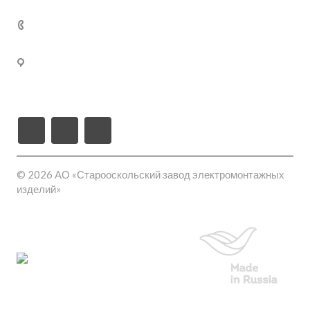
Кабельные муфты термоусаживаемые
+7 (800) 250-77-
02
309540, Белгородская область, г. Старый Оскол, пл-
ка Монтажная проезд ш-6 (станция Котел промузел
тер), д. 17
© 2026 АО «Старооскольский завод электромонтажных
изделий»