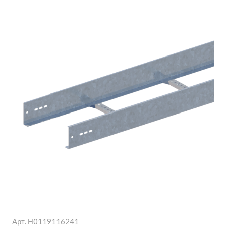
Арт.
Н0119116241