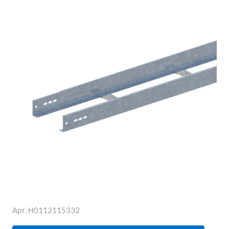
Арт.
Н0112115332