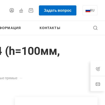
Задать вопрос
RU
ФОРМАЦИЯ
КОНТАКТЫ
4 (h=100мм,
—
ные прямые