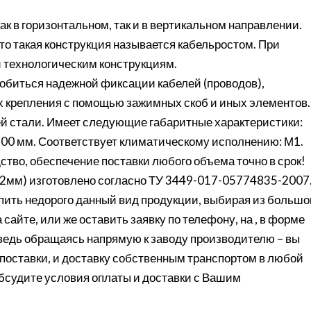
к в горизонтальном, так и в вертикальном направлении.
то такая конструкция называется кабельростом. При
и технологическим конструкциям.
добиться надежной фиксации кабелей (проводов),
их крепления с помощью зажимных скоб и иных элементов.
й стали. Имеет следующие габаритные характеристики:
 100 мм. Соответствует климатическому исполнению: М1.
ство, обеспечение поставки любого объема точно в срок!
,2мм) изготовлено согласно ТУ 3449-017-05774835-2007.
ить недорого данный вид продукции, выбирая из большо
сайте, или же оставить заявку по телефону, на , в форме
 ведь обращаясь напрямую к заводу производителю – вы
поставки, и доставку собственным транспортом в любой
обсудите условия оплаты и доставки с Вашим