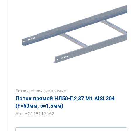
Лотки лестничные прямые
Лоток прямой НЛ50-П2,87 М1 AISI 304
(h=50мм, s=1,5мм)
Арт.
Н0119113462