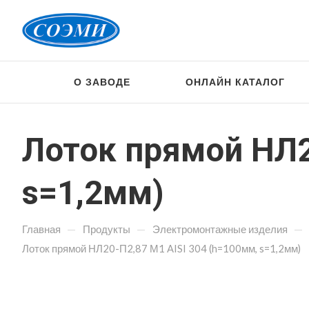
О ЗАВОДЕ
ОНЛАЙН КАТАЛОГ
Лоток прямой НЛ2
s=1,2мм)
—
—
—
Главная
Продукты
Электромонтажные изделия
Лоток прямой НЛ20-П2,87 М1 AISI 304 (h=100мм, s=1,2мм)