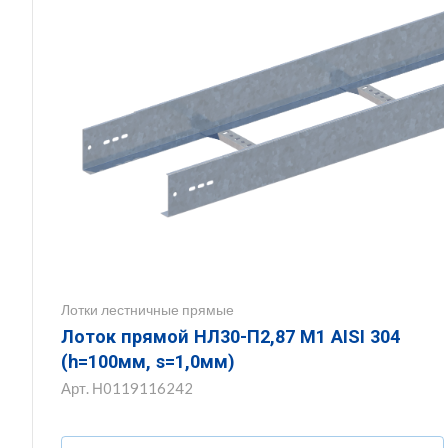
Лотки лестничные прямые
Лоток прямой НЛ30-П2,87 М1 AISI 304
(h=100мм, s=1,0мм)
Арт.
Н0119116242