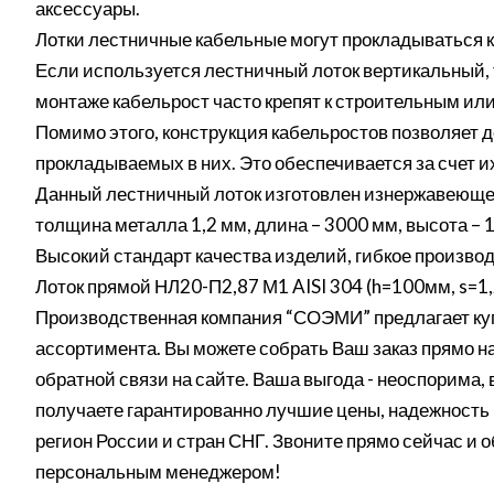
аксессуары.
Лотки лестничные кабельные могут прокладываться ка
Если используется лестничный лоток вертикальный, 
монтаже кабельрост часто крепят к строительным ил
Помимо этого, конструкция кабельростов позволяет 
прокладываемых в них. Это обеспечивается за счет 
Данный лестничный лоток изготовлен изнержавеюще
толщина металла 1,2 мм, длина – 3000 мм, высота –
Высокий стандарт качества изделий, гибкое производ
Лоток прямой НЛ20-П2,87 М1 AISI 304 (h=100мм, s=1
Производственная компания “СОЭМИ” предлагает куп
ассортимента. Вы можете собрать Ваш заказ прямо на 
обратной связи на сайте. Ваша выгода - неоспорима,
получаете гарантированно лучшие цены, надежность 
регион России и стран СНГ. Звоните прямо сейчас и 
персональным менеджером!