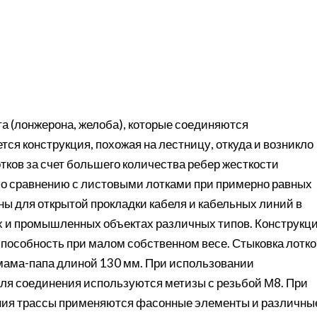
та (лонжерона, желоба), которые соединяются
тся конструкция, похожая на лестницу, откуда и возникло
отков за счет большего количества ребер жесткости
о сравнению с листовыми лотками при примерно равных
ны для открытой прокладки кабеля и кабельных линий в
х и промышленных объектах различных типов. Конструкц
пособность при малом собственном весе. Стыковка лотко
мама-папа длиной 130 мм. При использовании
 Для соединения используются метизы с резьбой М8. При
ния трассы применяются фасонные элементы и различны