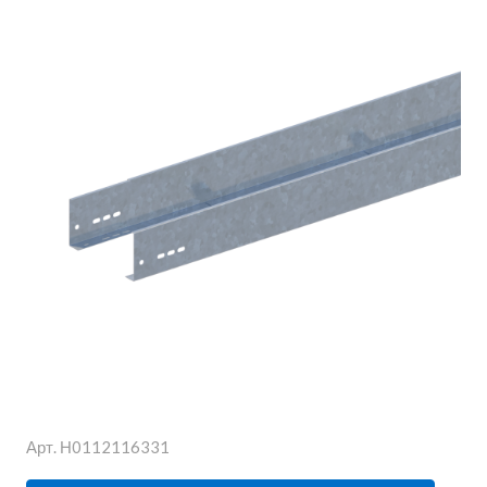
Арт.
Н0112116331