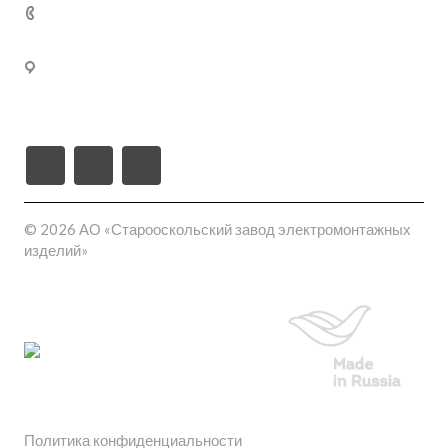
02
309540, Белгородская область, г. Старый Оскол, пл-
ка Монтажная проезд ш-6 (станция Котел промузел
тер), д. 17
© 2026 АО «Старооскольский завод электромонтажных
изделий»
Политика конфиденциальности