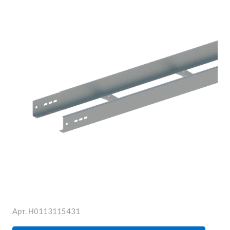
Арт.
Н0113115431