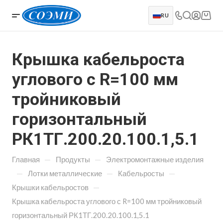
RU
Крышка кабельроста
углового с R=100 мм
тройниковый
горизонтальный
РК1ТГ.200.20.100.1,5.1
—
—
Главная
Продукты
Электромонтажные изделия
—
—
—
Лотки металлические
Кабельросты
—
Крышки кабельростов
Крышка кабельроста углового с R=100 мм тройниковый
горизонтальный РК1ТГ.200.20.100.1,5.1