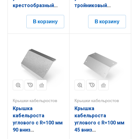
крестообразный
тройниковый
горизонтальный
горизонтальный
РК1КГ.500.20.100.1,5.2
РК1ТГ.900.20.100.2.1
В корзину
В корзину
Крышки кабельростов
Крышки кабельростов
Крышка
Крышка
кабельроста
кабельроста
углового с R=100 мм
углового с R=100 мм
90 вниз
45 вниз
РК190Н.700.20.100.3.1
РК145Н.400.20.100.1,5.2