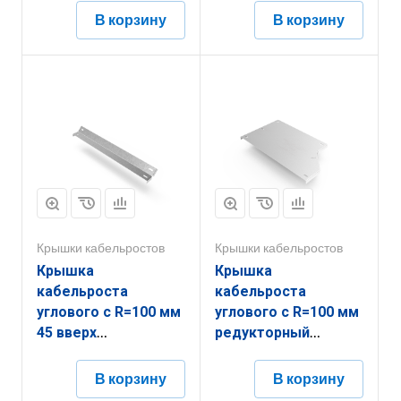
В корзину
В корзину
Крышки кабельростов
Крышки кабельростов
Крышка
Крышка
кабельроста
кабельроста
углового с R=100 мм
углового с R=100 мм
45 вверх
редукторный
РК145В.700.20.100.1,5.1
правый
РК1РП.500.20.100.1,5.2
В корзину
В корзину