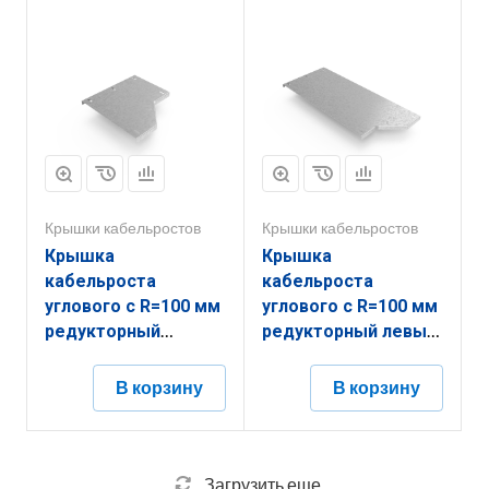
Крышки кабельростов
Крышки кабельростов
Крышка
Крышка
кабельроста
кабельроста
углового с R=100 мм
углового с R=100 мм
редукторный
редукторный левый
правый
РК1РЛ.700.20.100.1,5.1
РК1РП.300.20.100.3.1
В корзину
В корзину
Загрузить еще