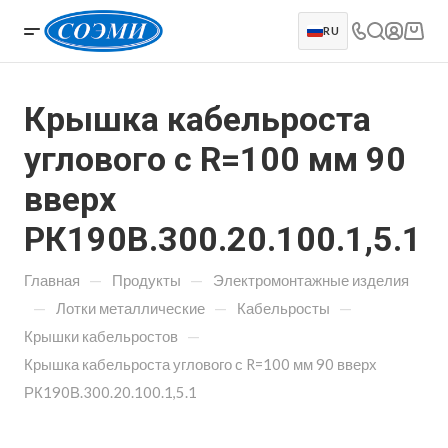
RU
Крышка кабельроста
углового с R=100 мм 90
вверх
РК190В.300.20.100.1,5.1
—
—
Главная
Продукты
Электромонтажные изделия
—
—
—
Лотки металлические
Кабельросты
—
Крышки кабельростов
Крышка кабельроста углового с R=100 мм 90 вверх
РК190В.300.20.100.1,5.1