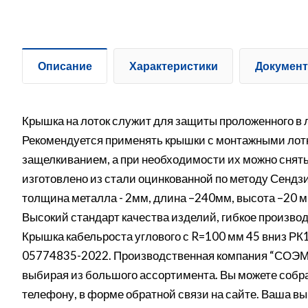
Описание
Характеристики
Докумен
Крышка на лоток служит для защиты проложенного в ло
Рекомендуется применять крышки с монтажными лот
защелкиванием, а при необходимости их можно снять
изготовлено из стали оцинкованной по методу Сенд
толщина металла - 2мм, длина –240мм, высота –20 м
Высокий стандарт качества изделий, гибкое производ
Крышка кабельроста углового с R=100 мм 45 вниз РК1
05774835-2022. Производственная компания “СОЭМИ”
выбирая из большого ассортимента. Вы можете собрат
телефону, в форме обратной связи на сайте. Ваша вы