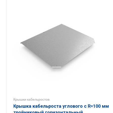
Крышки кабельростов
Крышка кабельроста углового с R=100 мм
тройниковый горизонтальный