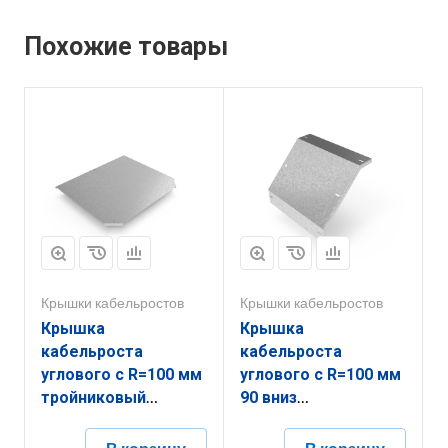
Похожие товары
Крышки кабельростов
Крышки кабельростов
Крышка
Крышка
кабельроста
кабельроста
углового с R=100 мм
углового с R=100 мм
тройниковый
90 вниз
горизонтальный
РК190Н.400.20.100.2,5.1
РК1ТГ.700.20.100.2.1