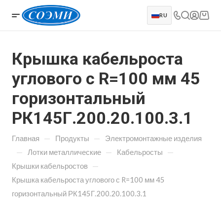
RU
Крышка кабельроста
углового с R=100 мм 45
горизонтальный
РК145Г.200.20.100.3.1
—
—
Главная
Продукты
Электромонтажные изделия
—
—
—
Лотки металлические
Кабельросты
—
Крышки кабельростов
Крышка кабельроста углового с R=100 мм 45
горизонтальный РК145Г.200.20.100.3.1