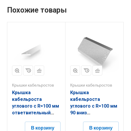
Похожие товары
Крышки кабельростов
Крышки кабельростов
Крышка
Крышка
кабельроста
кабельроста
углового с R=100 мм
углового с R=100 мм
ответвительный
90 вниз
горизонтальный
РК190Н.900.20.100.1,5.1
РК1ОГ.300.20.100.1,5.2
В корзину
В корзину