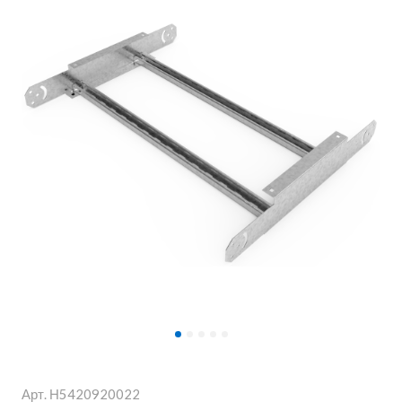
Арт.
Н5420920022