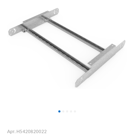
Арт.
Н5420820022