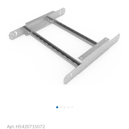
Арт.
Н5420715072