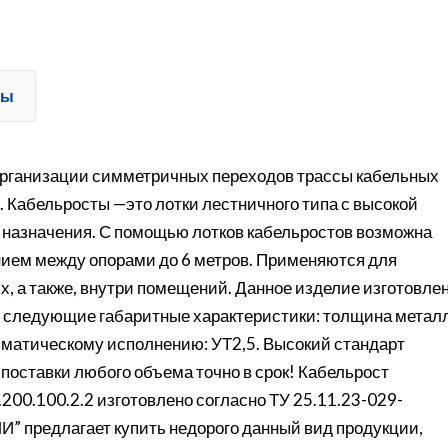
ты
организации симметричных переходов трассы кабельных
. Кабельросты —это лотки лестничного типа с высокой
 назначения. С помощью лотков кабельростов возможна
нием между опорами до 6 метров. Применяются для
ях, а также, внутри помещений. Данное изделие изготовле
т следующие габаритные характеристики: толщина метал
лиматическому исполнению: УТ2,5. Высокий стандарт
 поставки любого объема точно в срок! Кабельрост
00.100.2.2 изготовлено согласно ТУ 25.11.23-029-
 предлагает купить недорого данный вид продукции,