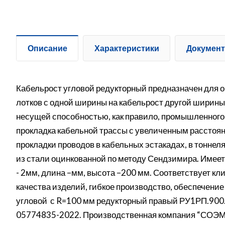
Описание
Характеристики
Докумен
Кабельрост угловой редукторный предназначен для 
лотков с одной ширины на кабельрост другой ширины
несущей способностью, как правило, промышленного
прокладка кабельной трассы с увеличенным расстоя
прокладки проводов в кабельных эстакадах, в тоннел
из стали оцинкованной по методу Сендзимира. Имее
- 2мм, длина –мм, высота –200 мм. Соответствует к
качества изделий, гибкое производство, обеспечение
угловой с R=100 мм редукторный правый РУ1РП.900.2
05774835-2022. Производственная компания “СОЭМИ”