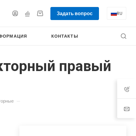
Задать вопрос
RU
ФОРМАЦИЯ
КОНТАКТЫ
укторный правый
—
торные