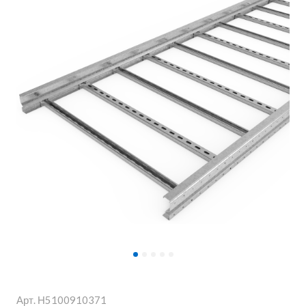
Арт.
Н5100910371