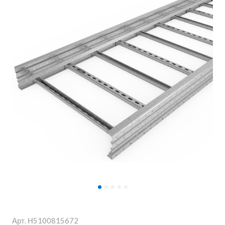
Арт.
Н5100815672