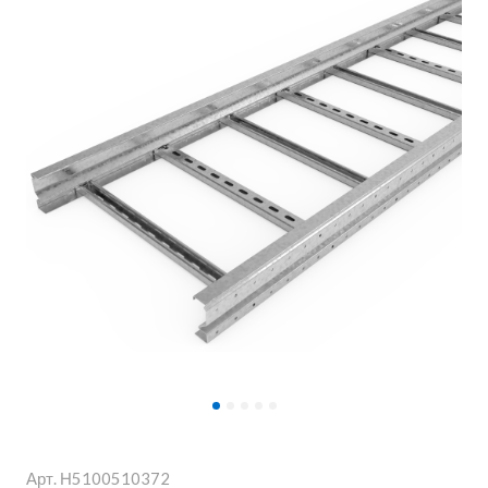
Арт.
Н5100510372