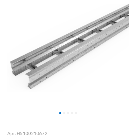
Арт.
Н5100210672