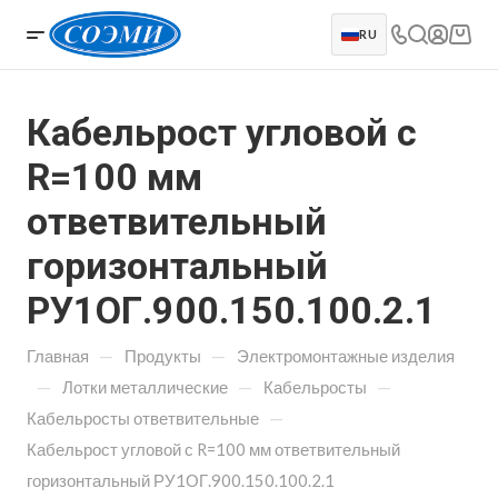
RU
Кабельрост угловой с
R=100 мм
ответвительный
горизонтальный
РУ1ОГ.900.150.100.2.1
—
—
Главная
Продукты
Электромонтажные изделия
—
—
—
Лотки металлические
Кабельросты
—
Кабельросты ответвительные
Кабельрост угловой с R=100 мм ответвительный
горизонтальный РУ1ОГ.900.150.100.2.1