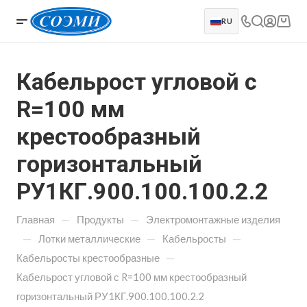
RU
Кабельрост угловой с
R=100 мм
крестообразный
горизонтальный
РУ1КГ.900.100.100.2.2
—
—
Главная
Продукты
Электромонтажные изделия
—
—
—
Лотки металлические
Кабельросты
—
Кабельросты крестообразные
Кабельрост угловой с R=100 мм крестообразный
горизонтальный РУ1КГ.900.100.100.2.2