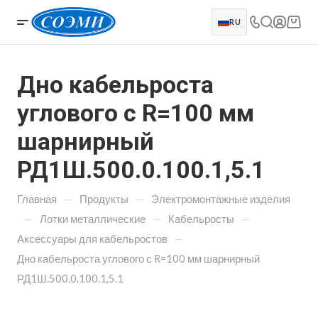
RU
Дно кабельроста
углового с R=100 мм
шарнирный
РД1Ш.500.0.100.1,5.1
—
—
Главная
Продукты
Электромонтажные изделия
—
—
—
Лотки металлические
Кабельросты
—
Аксессуары для кабельростов
Дно кабельроста углового с R=100 мм шарнирный
РД1Ш.500.0.100.1,5.1