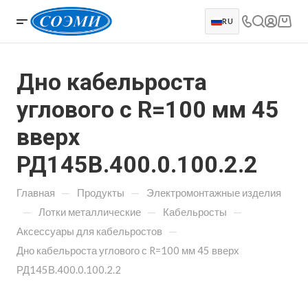
RU
Дно кабельроста
углового с R=100 мм 45
вверх
РД145В.400.0.100.2.2
—
—
Главная
Продукты
Электромонтажные изделия
—
—
—
Лотки металлические
Кабельросты
—
Аксессуары для кабельростов
Дно кабельроста углового с R=100 мм 45 вверх
РД145В.400.0.100.2.2