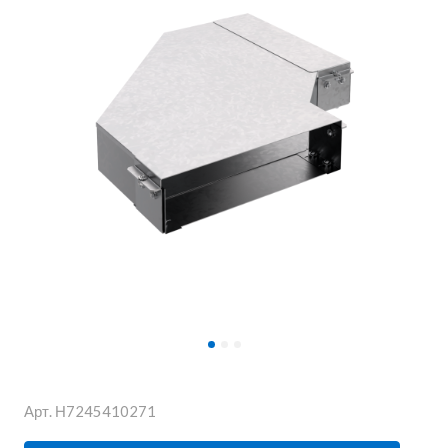
Арт.
Н7245410271