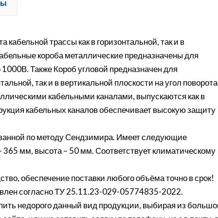
ты
 кабельной трассы как в горизонтальной, так и в
. Кабельные короба металлические предназначены для
 1000В. Также Короб угловой предназначен для
тальной, так и в вертикальной плоскости на угол поворота
аллическими кабельными каналами, выпускаются как в
трукция кабельных каналов обеспечивает высокую защиту
ованной по методу Сендзимира. Имеет следующие
 - 365 мм, высота – 50 мм. Соответствует климатическому
ство, обеспечение поставки любого объёма точно в срок!
товлен согласно ТУ 25.11.23-029-05774835-2022.
ить недорого данный вид продукции, выбирая из большо