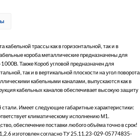
ты
 кабельной трассы как в горизонтальной, так и в
. Кабельные короба металлические предназначены для
 1000В. Также Короб угловой предназначен для
тальной, так и в вертикальной плоскости на угол поворота
аллическими кабельными каналами, выпускаются как в
трукция кабельных каналов обеспечивает высокую защиту
 стали. Имеет следующие габаритные характеристики:
Соответствует климатическому исполнению М1.
ство, обеспечение поставки любого объёма точно в срок!
1,2.6 изготовлен согласно ТУ 25.11.23-029-05774835-