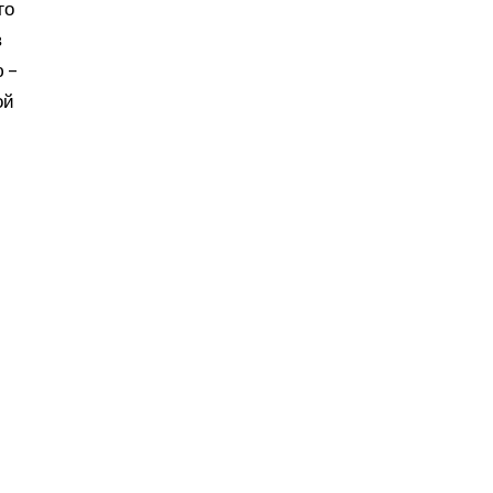
го
в
 –
ой